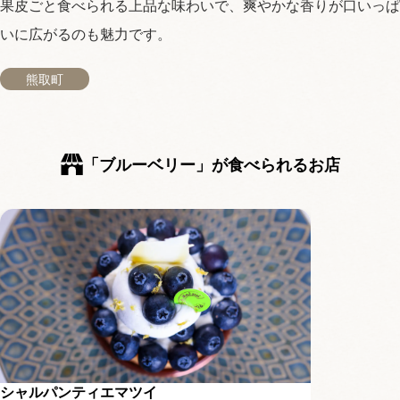
果皮ごと食べられる上品な味わいで、爽やかな香りが口いっぱ
いに広がるのも魅力です。
熊取町
「ブルーベリー」が食べられるお店
シャルパンティエマツイ
パティスリ