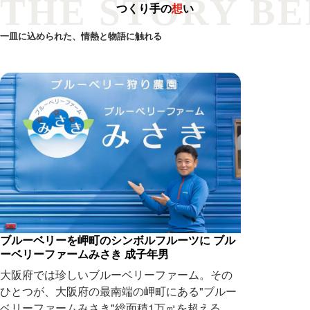
THE STORY BE
つくり手の
想
い
一皿に込められた、情熱と物語に触れる
ブルーベリーを岬町のシンボルフルーツに ブル
瑞々しい水
ーベリーファームみさき 成子年男
岸和田市で
大阪府では珍しいブルーベリーファーム。その
さ」と話題
ひとつが、大阪府の最南端の岬町にある"ブルー
を中心に栽
ベリーファームみさき"総面積1万㎡を超える広