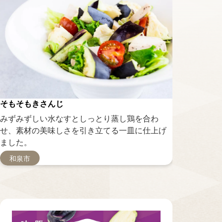
そもそもきさんじ
cucina ig
みずみずしい水なすとしっとり蒸し鶏を合わ
水なすの瑞
せ、素材の美味しさを引き立てる一皿に仕上げ
じナスでも
ました。
ただける一
和泉市
和泉市