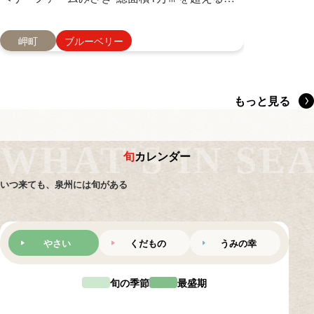
土づくりに
大な農園を、ご夫婦と応援メンバーなどで運営
園の熱い思
されている成子さんを訪ねました。
岬町
ブルーベリー
岸和田市
もっと見る
WHAT'S IN SE
旬
カレンダー
いつ来ても、泉州には旬がある
やさい
くだもの
うみの幸
旬の季節
最盛期