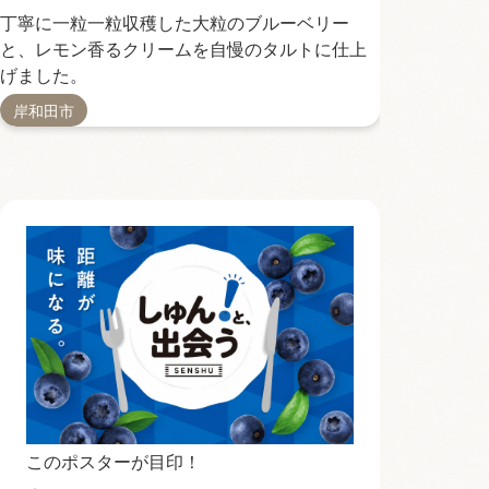
丁寧に一粒一粒収穫した大粒のブルーベリー
サックサク
と、レモン香るクリームを自慢のタルトに仕上
んだんに盛
げました。
岸和田市
熊取町
このポスターが目印！