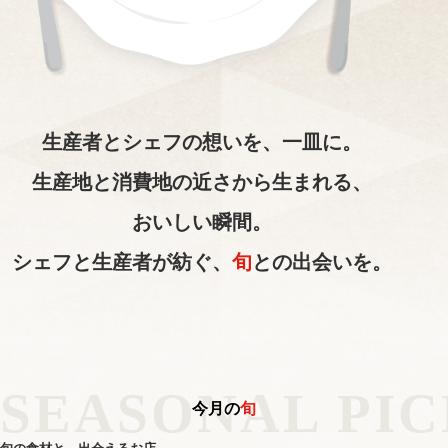
生産者とシェフの想いを、一皿に。
生産地と消費地の近さから生まれる、
おいしい瞬間。
シェフと生産者が紡ぐ、
旬
との出会いを。
SEASONAL PIC
今月の
旬
旬の食材と、出会えるお店