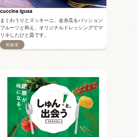
cuccina igusa
Galette an
まくわうりとズッキーニ、金糸瓜をパッション
空芯菜と白
フルーツと和え、オリジナルドレッシングでマ
トソースで
リネしたひと皿です。
トです。
和泉市
忠岡町