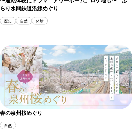
〜運転体験にドラマ「アワーホーム」ロケ地も〜 ぶ
らり水間鉄道沿線めぐり
歴史
自然
体験
春の泉州桜めぐり
自然