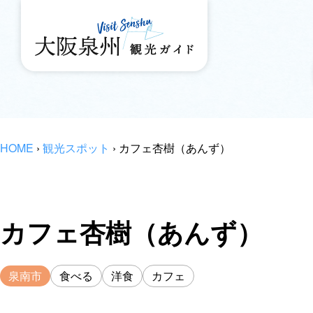
HOME
›
観光スポット
›
カフェ杏樹（あんず）
カフェ杏樹（あんず）
泉南市
食べる
洋食
カフェ