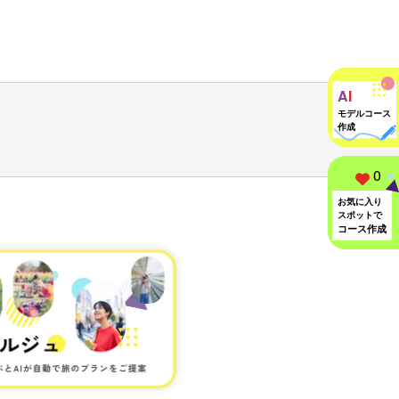
A
I
モデルコース
作成
0
お気に入り
スポットで
コース作成