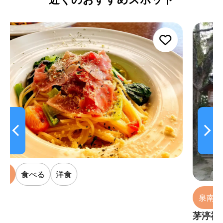
泉南市
見る
寺院・神
茅渟神社（ちぬじんじゃ