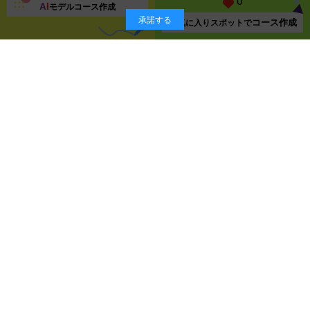
0
A
I
モデルコース
作成
承諾する
コース作成
お気に入り
スポットで
スポット一覧ページに戻る