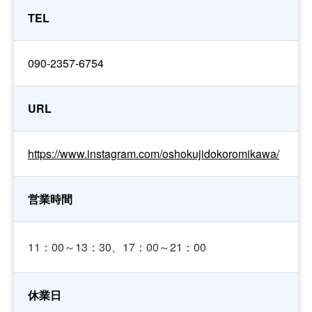
TEL
090-2357-6754
URL
https://www.instagram.com/oshokujidokoromikawa/
営業時間
11：00～13：30、17：00～21：00
休業日