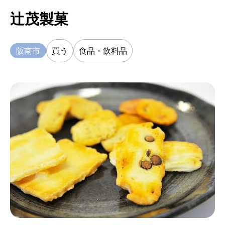
辻茂製菓
阪南市
買う
食品・飲料品