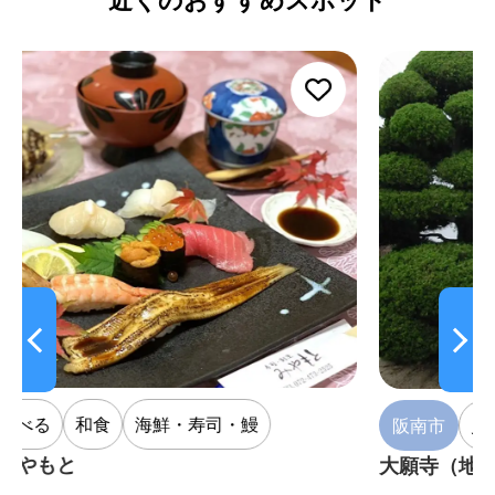
・寿司・鰻
阪南市
見る
寺院・神社
大願寺（地蔵菩薩立像）