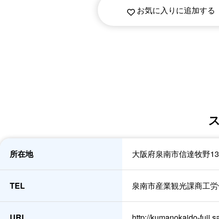
お気に入りに追加する
所在地
大阪府泉南市信達牧野13
TEL
泉南市産業観光課商工労働観光
URL
http://kumanokaido-fuji.s