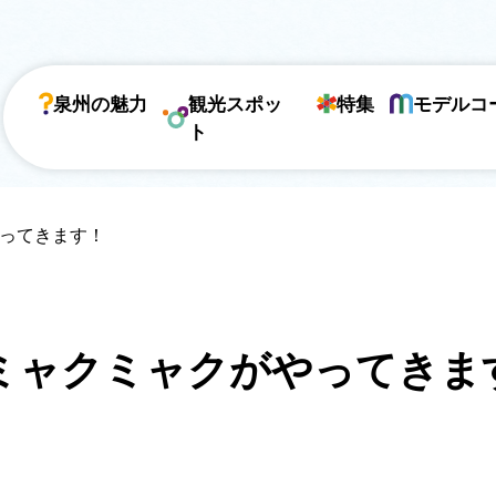
泉州の魅力
観光スポッ
特集
モデルコ
ト
がやってきます！
RKにミャクミャクがやってき