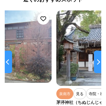
泉南市
見る
寺院・神社
茅渟神社（ちぬじんじゃ）