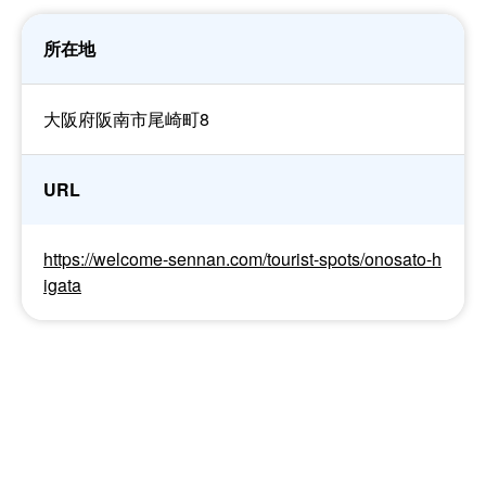
所在地
大阪府阪南市尾崎町8
URL
https://welcome-sennan.com/tourist-spots/onosato-h
igata