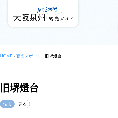
HOME
›
観光スポット
›
旧堺燈台
旧堺燈台
堺市
見る