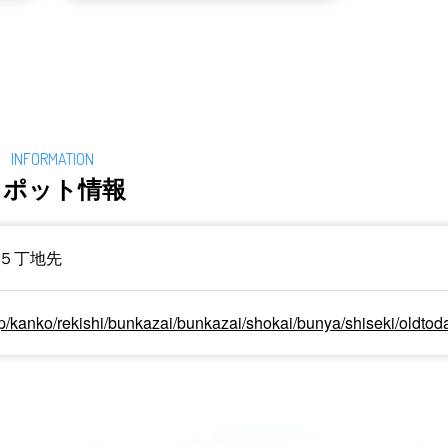
スポット情報
５丁地先
.jp/kanko/rekishi/bunkazai/bunkazai/shokai/bunya/shiseki/oldtoda