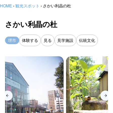
HOME
›
観光スポット
›
さかい利晶の杜
さかい利晶の杜
堺市
体験する
見る
見学施設
伝統文化