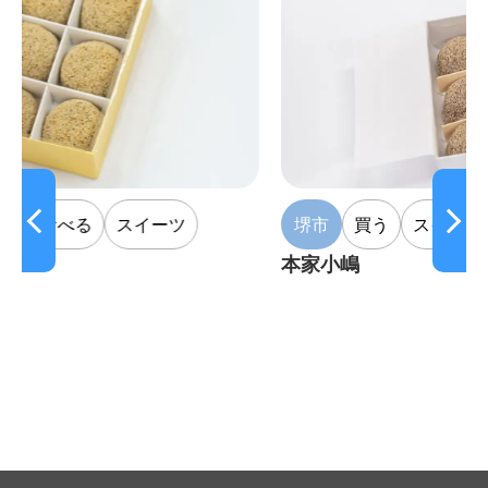
イーツ
堺市
買う
スイーツ
本家小嶋