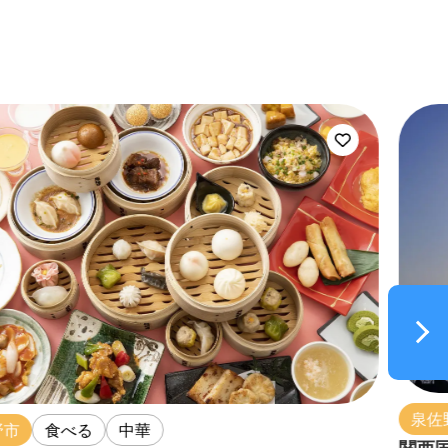
泉佐野市
泉南市
田尻町
その他