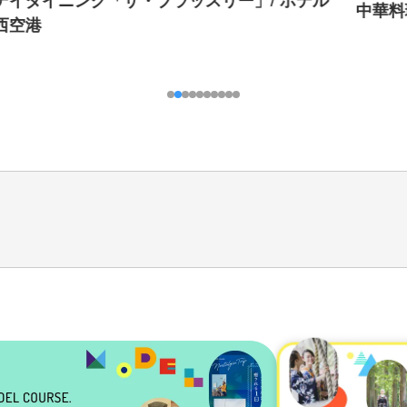
ル
中華料理 「桃李」/ ホテル日航関西空港