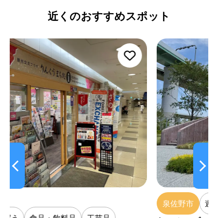
近くのおすすめスポット
泉佐野市
遊ぶ
体験する
買う
品
工芸品