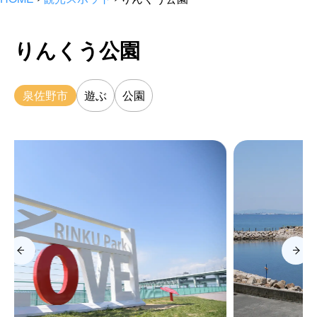
りんくう公園
泉佐野市
遊ぶ
公園