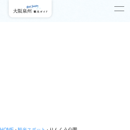
HOME
›
観光スポット
›
りんくう公園