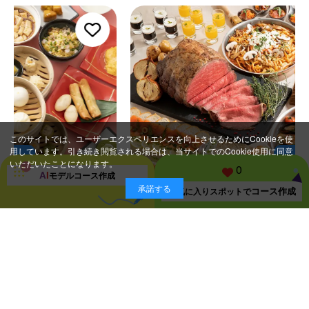
このサイトでは、ユーザーエクスペリエンスを向上させるためにCookieを使
用しています。引き続き閲覧される場合は、当サイトでのCookie使用に同意
いただいたことになります。
0
A
I
モデルコース
作成
承諾する
コース作成
お気に入り
スポットで
泉佐野市
食べる
洋食
オールデイダイニング「ザ・ブラッスリー」/
ル日航関西空港