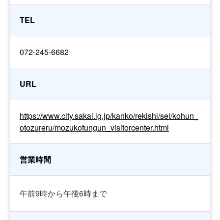
TEL
072-245-6682
URL
https://www.city.sakai.lg.jp/kanko/rekishi/sei/kohun_
otozureru/mozukofungun_visitorcenter.html
営業時間
午前9時から午後6時まで