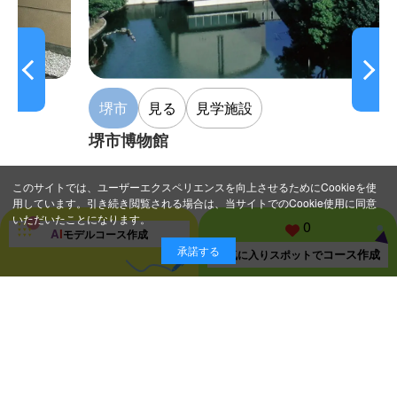
堺市
見る
見学施設
堺市博物館
このサイトでは、ユーザーエクスペリエンスを向上させるためにCookieを使
用しています。引き続き閲覧される場合は、当サイトでのCookie使用に同意
いただいたことになります。
0
A
I
モデルコース
作成
承諾する
コース作成
お気に入り
スポットで
スポット一覧ページに戻る