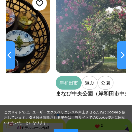
岸和田市
遊ぶ
公園
まなび中央公園（岸和田市中央公園）
このサイトでは、ユーザーエクスペリエンスを向上させるためにCookieを使
用しています。引き続き閲覧される場合は、当サイトでのCookie使用に同意
いただいたことになります。
0
A
I
モデルコース
作成