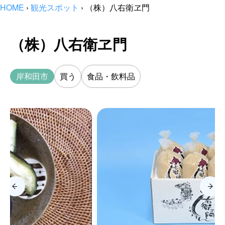
HOME
›
観光スポット
›
（株）八右衛ヱ門
（株）八右衛ヱ門
岸和田市
買う
食品・飲料品