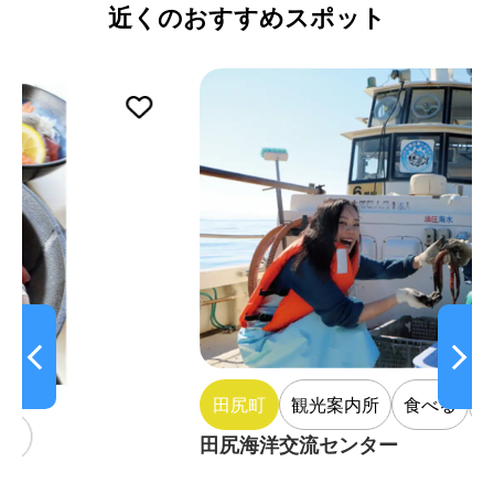
近くのおすすめスポット
田尻町
観光案内所
食べる
牡蠣小屋
BB
田尻海洋交流センター