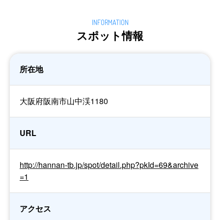
スポット情報
所在地
大阪府阪南市山中渓1180
URL
http://hannan-tb.jp/spot/detail.php?pkId=69&archive
=1
アクセス