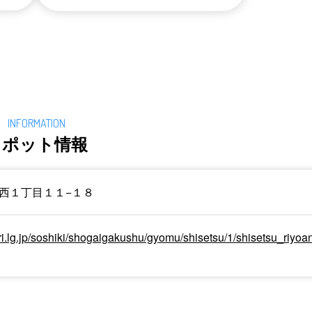
スポット情報
西１丁目１１−１８
i.lg.jp/soshiki/shogaigakushu/gyomu/shisetsu/1/shisetsu_riyoa