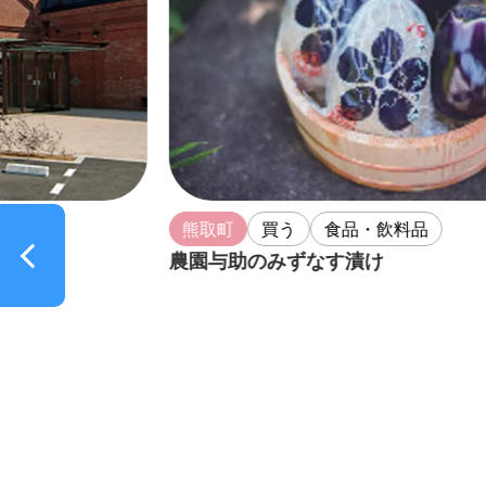
熊取町
買う
食品・飲料品
農園与助のみずなす漬け