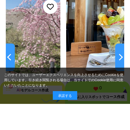
このサイトでは、ユーザーエクスペリエンスを向上させるためにCookieを使
用しています。引き続き閲覧される場合は、当サイトでのCookie使用に同意
和泉市
食べる
カフェ
スイーツ
いただいたことになります。
0
A
I
モデルコース
作成
はつが野テラス
承諾する
コース作成
お気に入り
スポットで