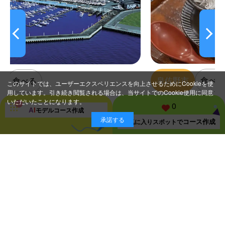
泉佐野市
食べる
海鮮・寿司・鰻
このサイトでは、ユーザーエクスペリエンスを向上させるためにCookieを使
用しています。引き続き閲覧される場合は、当サイトでのCookie使用に同意
こたや
いただいたことになります。
0
A
I
モデルコース
作成
承諾する
コース作成
お気に入り
スポットで
スポット一覧ページに戻る