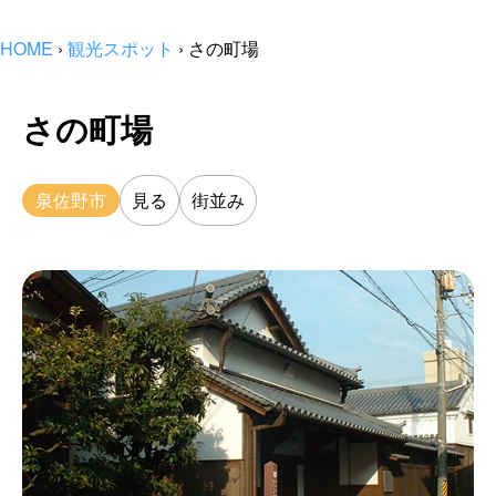
HOME
›
観光スポット
›
さの町場
さの町場
泉佐野市
見る
街並み