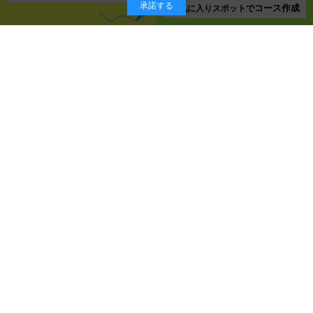
承諾する
コース作成
お気に入り
スポットで
岬町
遊ぶ
マリンスポーツ
体験する
大阪府立青少年海洋センター