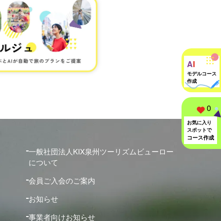
A
I
モデルコース
作成
0
お気に入り
スポットで
コース作成
一般社団法人KIX泉州ツーリズムビューロー
について
会員ご入会のご案内
お知らせ
事業者向けお知らせ