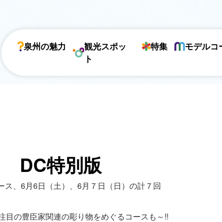
泉州の魅力
観光スポッ
特集
モデルコ
ト
 DC特別版
コース、6月6日（土）、6月７日（日）の計７回
 注目の豊臣家関連の彫り物をめぐるコースも～!!