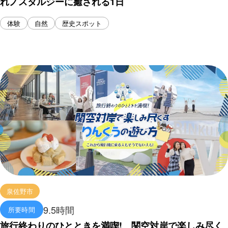
れノスタルジーに癒される1日
体験
自然
歴史スポット
泉佐野市
9.5時間
所要時間
旅行終わりのひとときを満喫! 関空対岸で楽しみ尽く