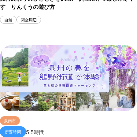
す りんくうの遊び方
自然
関空周辺
泉南市
5.5時間
所要時間