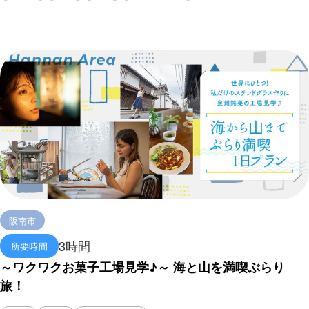
阪南市
3時間
所要時間
～ワクワクお菓子工場見学♪～ 海と山を満喫ぶらり
旅！