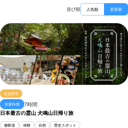
並び順
人気順
更新順
泉佐野市
7時間
所要時間
日本最古の霊山 犬鳴山日帰り旅
修験道
体験
自然
歴史スポット