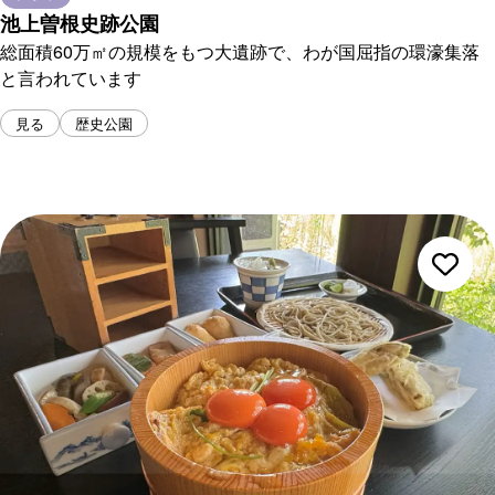
池上曽根史跡公園
総面積60万㎡の規模をもつ大遺跡で、わが国屈指の環濠集落
と言われています
見る
歴史公園