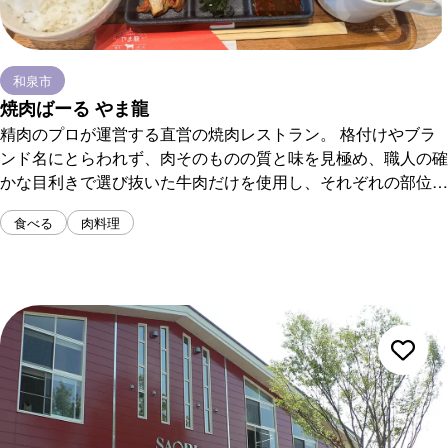
和泉市
焼肉ばーる やま龍
精肉のプロが運営する直営の焼肉レストラン。 格付けやブラ
ンド名にとらわれず、肉そのものの質と味を見極め、職人の確
かな目利きで選び抜いた牛肉だけを使用し、それぞれの部位に
最適なカット技術を施し、肉本来の旨みと食感、そしてちょう
食べる
肉料理
どいい“サシ”のバランスを実現。