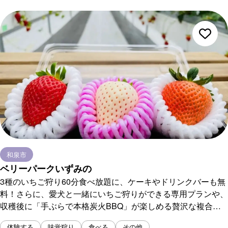
和泉市
ベリーパークいずみの
3種のいちご狩り60分食べ放題に、ケーキやドリンクバーも無
料！さらに、愛犬と一緒にいちご狩りができる専用プランや、
収穫後に「手ぶらで本格炭火BBQ」が楽しめる贅沢な複合プ
ランがあるのもここならでは！ ※ 要事前予約
体験する
味覚狩り
食べる
その他