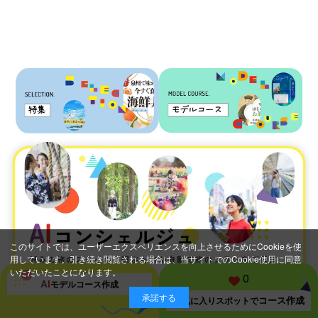
このサイトでは、ユーザーエクスペリエンスを向上させるためにCookieを使
用しています。引き続き閲覧される場合は、当サイトでのCookie使用に同意
いただいたことになります。
0
A
I
モデルコース
作成
承諾する
コース作成
お気に入り
スポットで