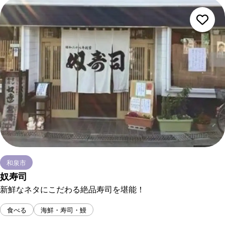
和泉市
奴寿司
新鮮なネタにこだわる絶品寿司を堪能！
食べる
海鮮・寿司・鰻