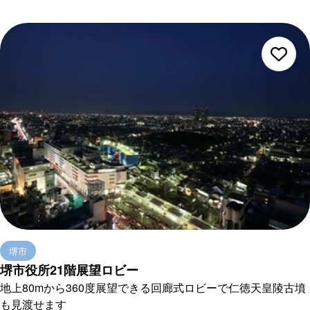
であり行基の草創とされています。天正年間、信長・秀...
堺市
堺市役所21階展望ロビー
地上80mから360度展望できる回廊式ロビーで仁徳天皇陵古墳
も見渡せます