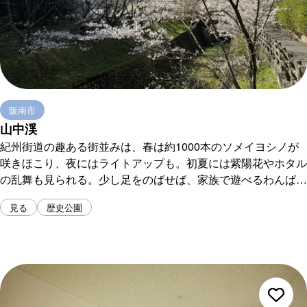
阪南市
山中渓
紀州街道の趣ある街並みは、春は約1000本のソメイヨシノが
咲きほこり、夜にはライトアップも。初夏には紫陽花やホタル
の乱舞も見られる。少し足をのばせば、家族で遊べるわんぱく
王国や、日本遺産「葛城修験」の第４番経塚の推定地である
見る
歴史公園
「さくら地蔵」もご覧いただけます（山中関所跡碑横の石碑を
推定地とする説もあります）。