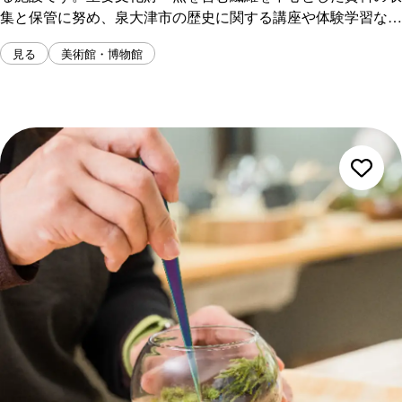
集と保管に努め、泉大津市の歴史に関する講座や体験学習など
を実施しています。資料等の閲覧申請、刊行物の購入、体験学
見る
美術館・博物館
習の受付などについては、織編館事務室にお問い合わせくださ
い。