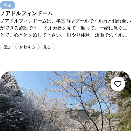
堺市
ノアドルフィンドーム
ノアドルフィンドームは、半室内型プールでイルカと触れ合い
ができる施設です。 イルカ達を見て、触って、一緒に泳ぐこ
とで、心と体を癒して下さい。 餌やり体験、浅瀬でのイルカ
触れ合い、ドルフィンスイム等のプログラムを用意し、子供か
遊ぶ
体験する
見る
らお年寄りまで楽しむ事ができます。 見学料（入館料） 大
人 （中学生以上）1,210円 子ども（４歳以上小学生） 770
円 ３歳以下 無料 ナイト...