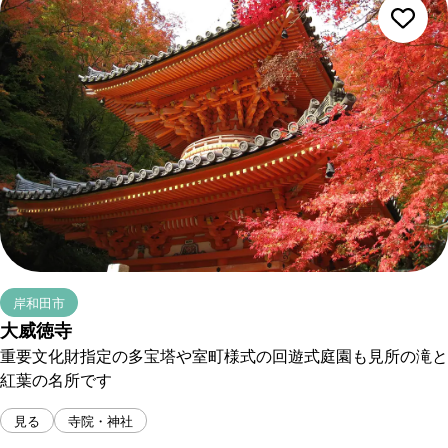
岸和田市
大威徳寺
重要文化財指定の多宝塔や室町様式の回遊式庭園も見所の滝と
紅葉の名所です
見る
寺院・神社