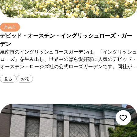
泉南市
デビッド・オースチン・イングリッシュローズ・ガー
デン
泉南市のイングリッシュローズガーデンは、「イングリッシュ
ローズ」を生み出し、世界中のばら愛好家に人気のデビッド・
オースチン・ロージズ社の公式ローズガーデンです。同社が直
接運営するガーデンは、本国・英国以外では泉南市にだけしか
見る
お花
存在しないことから、シーズンには遠方からの来園者で賑わい
ます。関西国際空港からもアクセスしやすく、眺望の美しい丘
陵地に立地しており、広さは7500m2にも及びます。3,0...