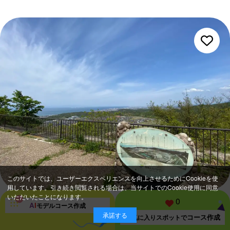
このサイトでは、ユーザーエクスペリエンスを向上させるためにCookieを使
用しています。引き続き閲覧される場合は、当サイトでのCookie使用に同意
いただいたことになります。
0
A
I
阪南市
モデルコース
作成
承諾する
コース作成
お気に入り
スポットで
阪南スカイタウン展望緑地