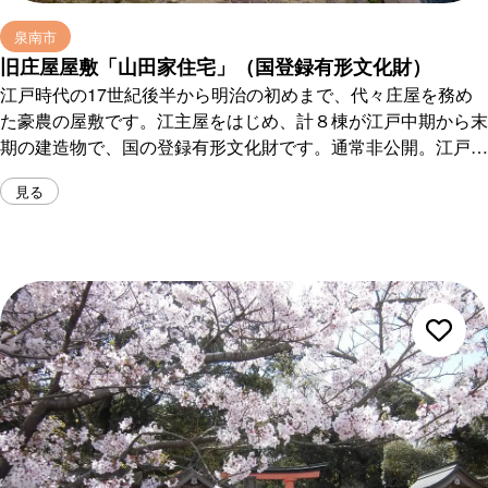
泉南市
旧庄屋屋敷「山田家住宅」（国登録有形文化財）
江戸時代の17世紀後半から明治の初めまで、代々庄屋を務め
た豪農の屋敷です。江主屋をはじめ、計８棟が江戸中期から末
期の建造物で、国の登録有形文化財です。通常非公開。江戸時
代の民家の遺構が良く保存され歴史景観に優れている貴重な建
見る
築物として、平成14（2002）年には国の登録有形文化財にな
りました。 約840坪の敷地内の計８棟、主屋、玄関棟、台所
棟、米蔵、土蔵、表門、長屋門、土塀は、いずれも江戸...