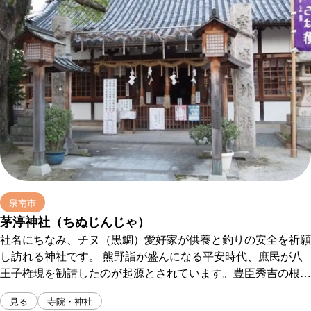
泉南市
茅渟神社（ちぬじんじゃ）
社名にちなみ、チヌ（黒鯛）愛好家が供養と釣りの安全を祈願
し訪れる神社です。 熊野詣が盛んになる平安時代、庶民が八
王子権現を勧請したのが起源とされています。豊臣秀吉の根来
攻めで一度焼失しました。現在の社はその後再建されたもの
見る
寺院・神社
で、400年前の社殿は、桃山建築の様式を今に伝えています。