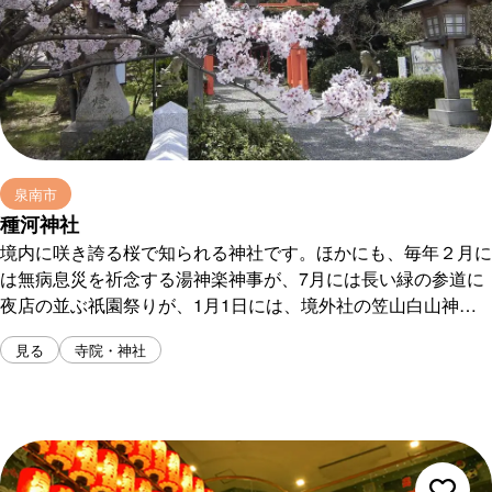
泉南市
種河神社
境内に咲き誇る桜で知られる神社です。ほかにも、毎年２月に
は無病息災を祈念する湯神楽神事が、7月には長い緑の参道に
夜店の並ぶ祇園祭りが、1月1日には、境外社の笠山白山神社
までの初詣登山が催行され、いずれも多くの参拝者でにぎわい
見る
寺院・神社
ます。