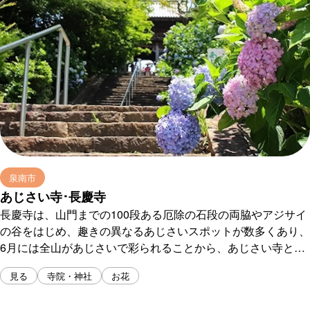
泉南市
あじさい寺･長慶寺
長慶寺は、山門までの100段ある厄除の石段の両脇やアジサイ
の谷をはじめ、趣きの異なるあじさいスポットが数多くあり、
6月には全山があじさいで彩られることから、あじさい寺とし
て知られています。 また、高台にある本寺の鐘楼からは泉南
見る
寺院・神社
お花
市のまちなみや大阪湾、関西国際空港を望む事ができます。
創建は、神亀年間（724年頃）と伝えられ、聖武天皇の勅願寺