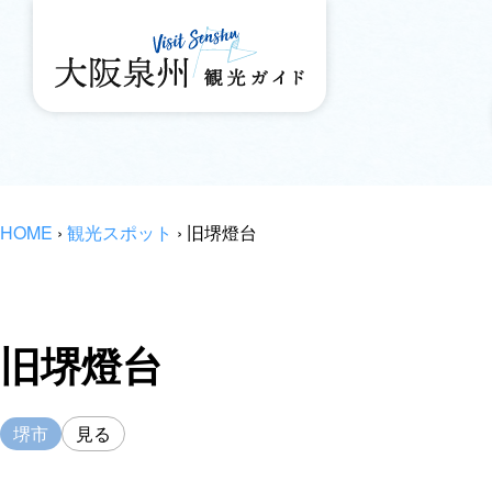
HOME
›
観光スポット
›
旧堺燈台
旧堺燈台
堺市
見る