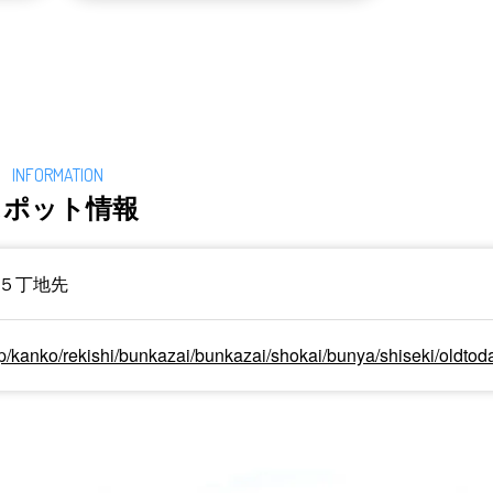
スポット情報
５丁地先
.jp/kanko/rekishi/bunkazai/bunkazai/shokai/bunya/shiseki/oldtoda