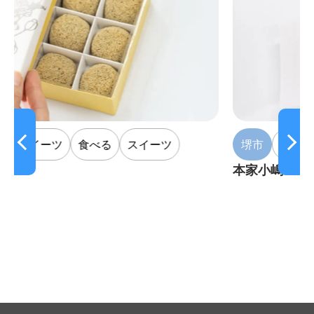
る
スイーツ
堺市
買う
スイーツ
本家小嶋