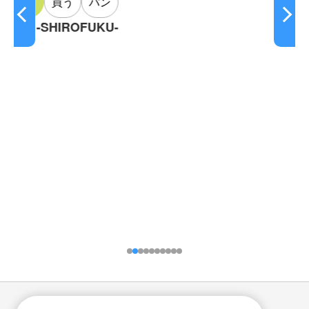
ン
KU-