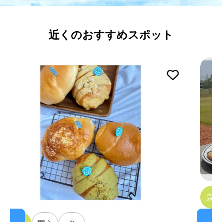
近くのおすすめスポット
泉大津市
食べる
洋
GARB GREEN WALK piz