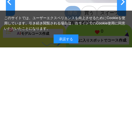
堺市
買う
スイーツ
このサイトでは、ユーザーエクスペリエンスを向上させるためにCookieを使
八百源来弘堂
用しています。引き続き閲覧される場合は、当サイトでのCookie使用に同意
いただいたことになります。
0
A
I
モデルコース
作成
承諾する
コース作成
お気に入り
スポットで
スポット一覧ページに戻る