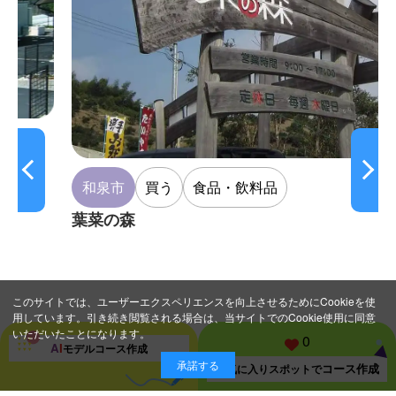
和泉市
買う
食品・飲料品
葉菜の森
このサイトでは、ユーザーエクスペリエンスを向上させるためにCookieを使
用しています。引き続き閲覧される場合は、当サイトでのCookie使用に同意
いただいたことになります。
0
A
I
モデルコース
作成
承諾する
コース作成
お気に入り
スポットで