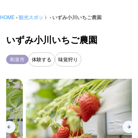
HOME
›
観光スポット
›
いずみ小川いちご農園
いずみ小川いちご農園
和泉市
体験する
味覚狩り