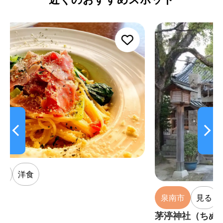
泉南市
見る
寺院・神社
茅渟神社（ちぬじんじゃ）