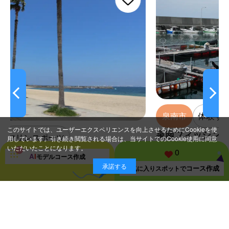
泉南市
体験する
このサイトでは、ユーザーエクスペリエンスを向上させるためにCookieを使
泉南フィッシングパークSAZAN
ツ
用しています。引き続き閲覧される場合は、当サイトでのCookie使用に同意
いただいたことになります。
0
A
I
モデルコース
作成
承諾する
コース作成
お気に入り
スポットで