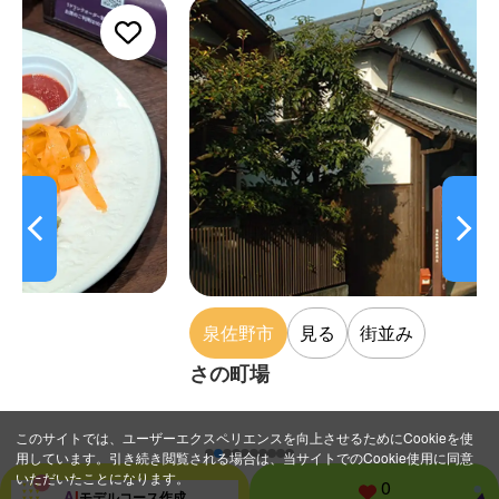
泉佐野市
見る
街並み
さの町場
このサイトでは、ユーザーエクスペリエンスを向上させるためにCookieを使
用しています。引き続き閲覧される場合は、当サイトでのCookie使用に同意
いただいたことになります。
0
A
I
モデルコース
作成