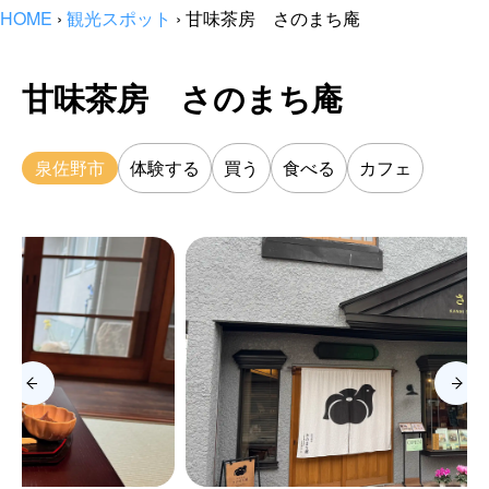
HOME
›
観光スポット
›
甘味茶房 さのまち庵
甘味茶房 さのまち庵
泉佐野市
体験する
買う
食べる
カフェ