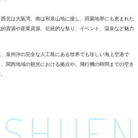
、西北は大阪湾、南は和泉山地に接し、田園地帯にも恵まれた
化的資源や産業資源、伝統的な祭り、イベント、温泉など魅力
は、泉州沖の完全な人工島にある世界でも珍しい海上空港で
く、関西地域の観光における拠点や、飛行機の時間までの空き
す。
SHU
ENJ