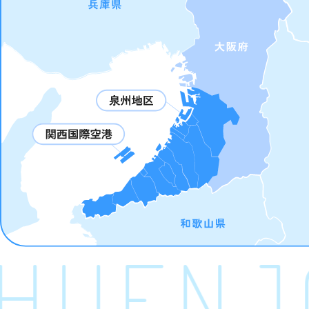
U
ENJO